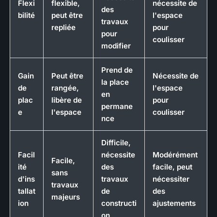
Flexi
flexible,
nécessite de
des
bilité
peut être
l'espace
travaux
repliée
pour
pour
coulisser
modifier
Prend de
Gain
Peut être
Nécessite de
la place
de
rangée,
l'espace
en
plac
libère de
pour
permane
e
l'espace
coulisser
nce
Difficile,
Facil
nécessite
Modérément
Facile,
ité
des
facile, peut
sans
d'ins
travaux
nécessiter
travaux
tallat
de
des
majeurs
ion
constructi
ajustements
on