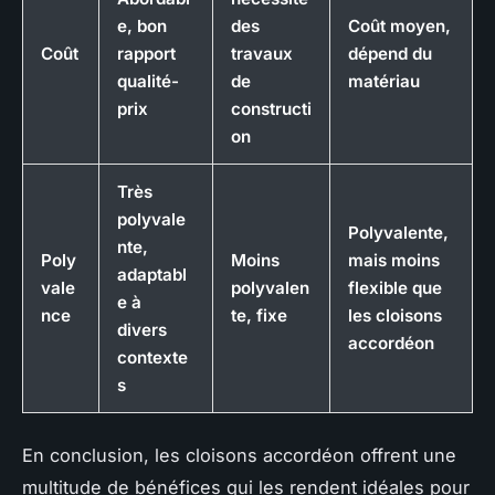
e, bon
des
Coût moyen,
Coût
rapport
travaux
dépend du
qualité-
de
matériau
prix
constructi
on
Très
polyvale
Polyvalente,
nte,
Poly
Moins
mais moins
adaptabl
vale
polyvalen
flexible que
e à
nce
te, fixe
les cloisons
divers
accordéon
contexte
s
En conclusion, les cloisons accordéon offrent une
multitude de
bénéfices
qui les rendent idéales pour