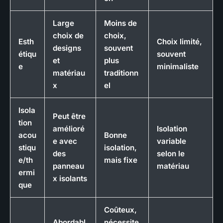
Large
Moins de
choix de
choix,
Esth
Choix limité,
designs
souvent
étiqu
souvent
et
plus
e
minimaliste
matériau
traditionn
x
el
Isola
Peut être
tion
amélioré
Isolation
acou
Bonne
e avec
variable
stiqu
isolation,
des
selon le
e/th
mais fixe
panneau
matériau
ermi
x isolants
que
Coûteux,
Abordabl
nécessite