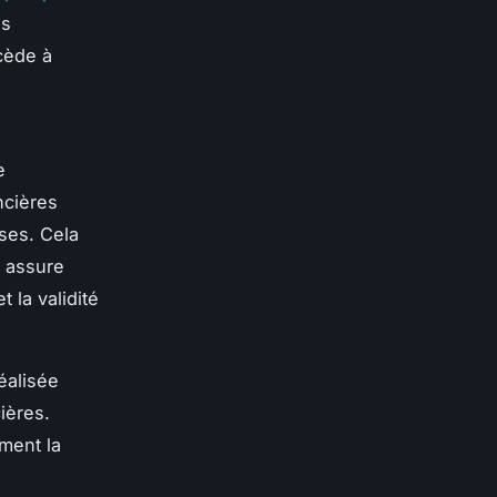
es
cède à
e
ncières
ses. Cela
r assure
 la validité
réalisée
ières.
ment la