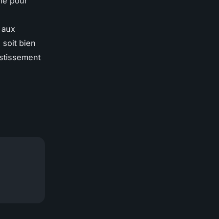
le pour
 aux
 soit bien
estissement