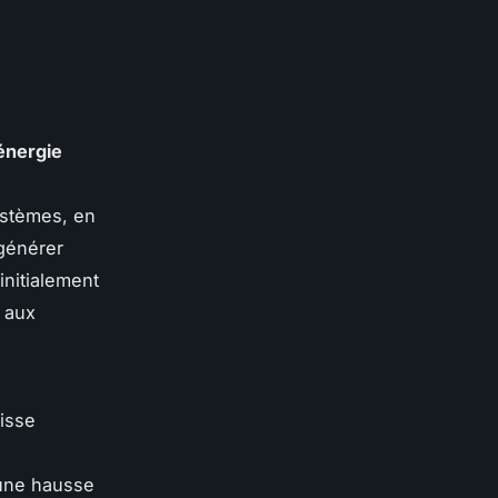
énergie
ystèmes, en
 générer
initialement
e aux
isse
 une hausse