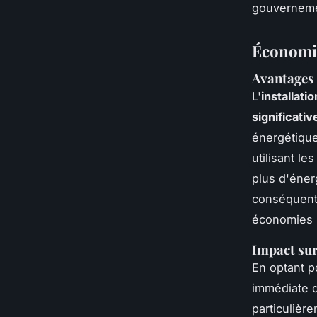
gouverneme
Économie
Avantages 
L'
installat
significativ
énergétique
utilisant le
plus d'éner
conséquent,
économies r
Impact sur
En optant p
immédiate d
particulièr