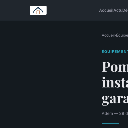
Accueil
Actu
Dé
Accueil
›
Équip
ÉQUIPEMEN
Pomp
inst
gara
Adem — 29 dé