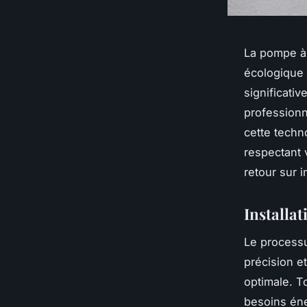
La pompe à 
écologique 
significativ
profession
cette techn
respectant 
retour sur 
Installa
Le processu
précision e
optimale. T
besoins én