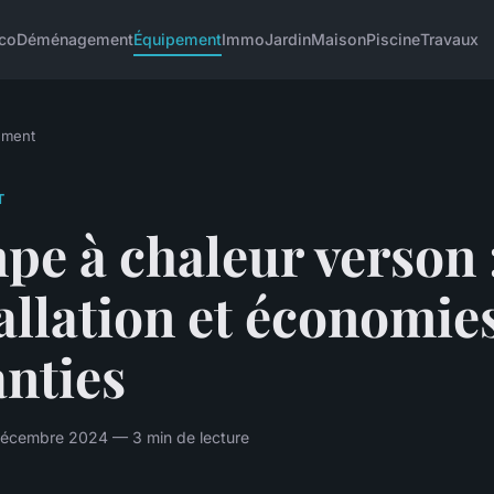
co
Déménagement
Équipement
Immo
Jardin
Maison
Piscine
Travaux
ement
T
e à chaleur verson 
allation et économie
nties
cembre 2024 — 3 min de lecture