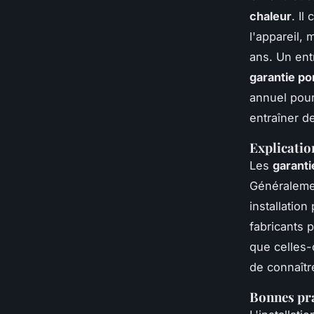
chaleur
. Il
l'appareil, 
ans. Un ent
garantie p
annuel pou
entraîner d
Explicatio
Les
garanti
Généralemen
installatio
fabricants 
que celles-c
de connaîtr
Bonnes pra