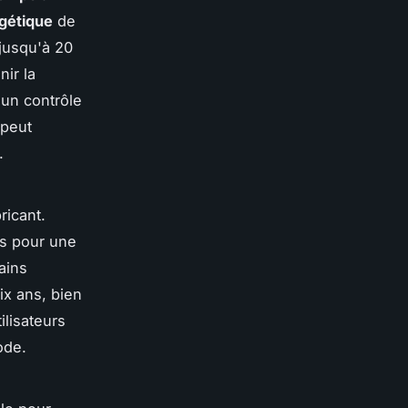
gétique
de
 jusqu'à 20
nir la
 un contrôle
 peut
.
ricant.
es pour une
ains
ix ans, bien
ilisateurs
ode.