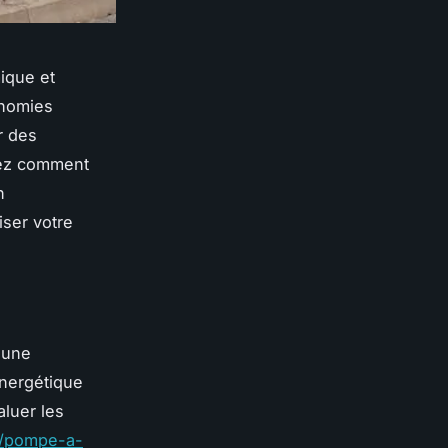
ique et
onomies
r des
rez comment
n
iser votre
 une
énergétique
luer les
ur/pompe-a-