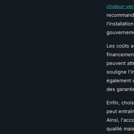
chaleur-ver
recommandat
l’installati
gouverneme
Les coûts a
financement
peuvent att
souligne l'i
également u
des garanti
Enfin, chois
peut entraî
Ainsi, l'ac
qualité mai