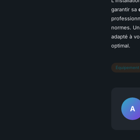
L'installati
garantir sa
professionn
normes. Une
adapté à vo
optimal.
Équipement
A