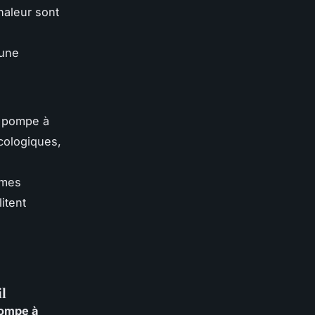
haleur sont
 une
a pompe à
cologiques,
èmes
litent
il
ompe à