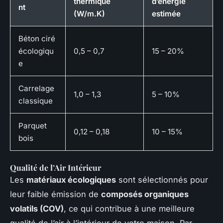
thermique
d’énergie
nt
(W/m.K)
estimée
Béton ciré
écologiqu
0,5 – 0,7
15 – 20%
e
Carrelage
1,0 – 1,3
5 – 10%
classique
Parquet
0,12 – 0,18
10 – 15%
bois
Qualité de l’Air Intérieur
Les
matériaux écologiques
sont sélectionnés pour
leur faible émission de
composés organiques
volatils (COV)
, ce qui contribue à une meilleure
qualité de l’air à l’intérieur de votre maison. Par