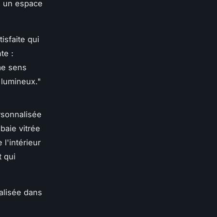
si un espace
tisfaite qui
te :
 me sens
 lumineux
."
rsonnalisée
baie vitrée
l'intérieur
t qui
nalisée dans