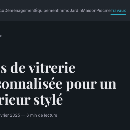
co
Déménagement
Équipement
Immo
Jardin
Maison
Piscine
Travaux
x
s de vitrerie
sonnalisée pour un
rieur stylé
rier 2025 — 6 min de lecture