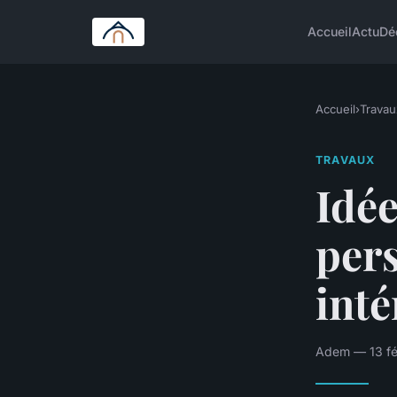
Accueil
Actu
Dé
Accueil
›
Travau
TRAVAUX
Idée
per
inté
Adem — 13 fév