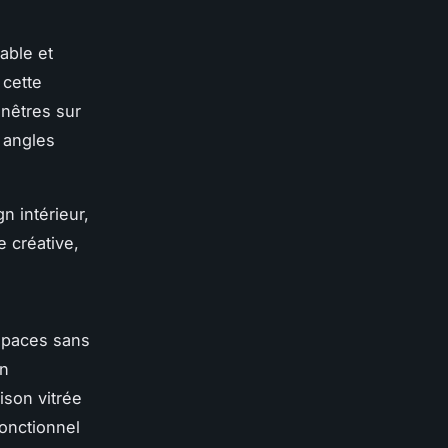
able et
 cette
enêtres sur
s angles
n intérieur,
e créative,
espaces sans
on
ison vitrée
fonctionnel