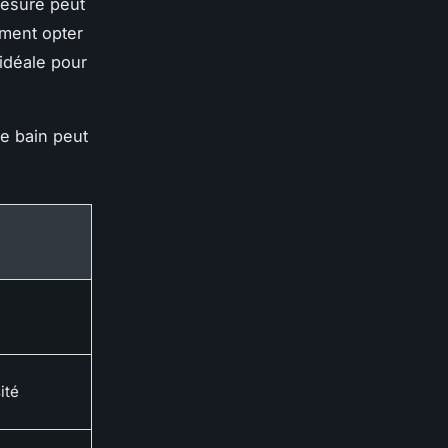
mesure peut
ment opter
 idéale pour
de bain peut
ité