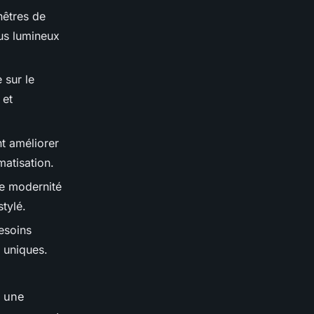
nêtres de
lus lumineux
 sur le
 et
nt améliorer
matisation.
de modernité
stylé.
esoins
s uniques.
e une