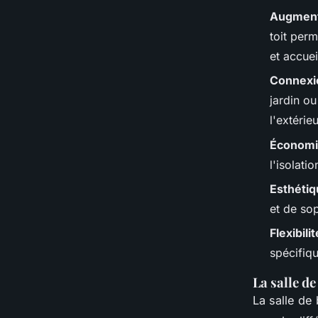
Augmenta
toit perm
et accuei
Connexio
jardin ou
l'extérie
Économi
l'isolati
Esthéti
et de sop
Flexibilit
spécifiqu
La salle de
La salle de