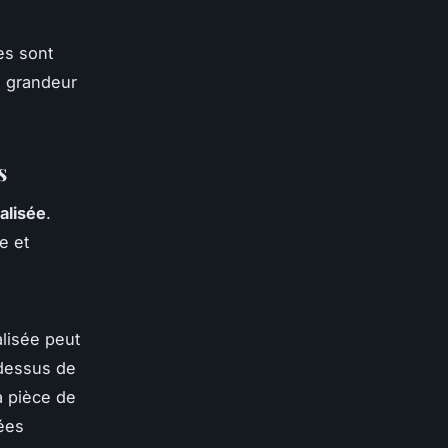
es sont
e grandeur
s
alisée
.
e et
alisée peut
-dessus de
a pièce de
ées