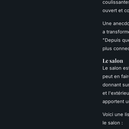
coulissante
ouvert et co
Une anecdot
a transform
"
Depuis que
plus connec
Le salon
Le salon es
peut en fai
donnant sur
et l'extéri
apportent u
Voici une l
le salon :