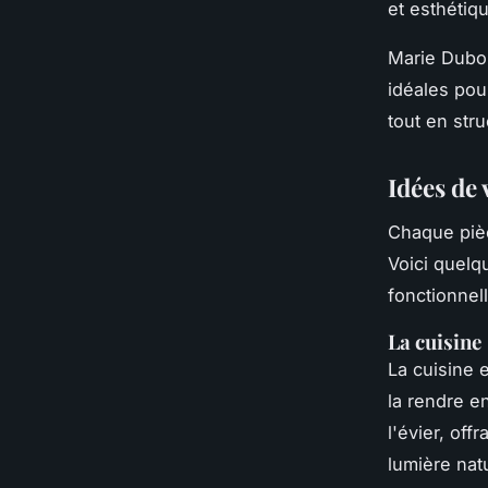
et esthétiq
Marie Dubo
idéales pou
tout en str
Idées de 
Chaque pièc
Voici quelq
fonctionnell
La cuisine
La cuisine 
la rendre e
l'évier, off
lumière nat