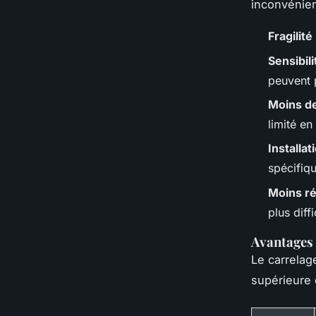
inconvénien
Fragilité
Sensibil
peuvent 
Moins de
limité en
Installa
spécifiqu
Moins ré
plus diff
Avantages 
Le carrela
supérieure 