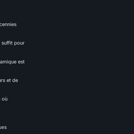
écennies
suffit pour
ramique est
rs et de
s où
ses