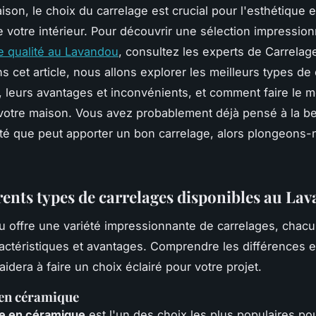
son, le choix du carrelage est crucial pour l'esthétique e
de votre intérieur. Pour découvrir une sélection impressio
e qualité au Lavandou
, consultez les experts de Carrelag
 cet article, nous allons explorer les meilleurs types de
, leurs avantages et inconvénients, et comment faire le m
votre maison. Vous avez probablement déjà pensé à la bea
ité que peut apporter un bon carrelage, alors plongeons
érents types de carrelages disponibles au La
 offre une variété impressionnante de carrelages, chac
actéristiques et avantages. Comprendre les différences e
idera à faire un choix éclairé pour votre projet.
 en céramique
ge en céramique
est l'un des choix les plus populaires pou