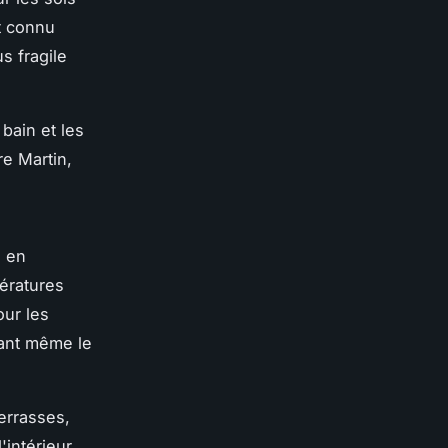
st connu
us fragile
bain et les
e Martin,
e en
pératures
our les
itant même le
errasses,
intérieur.