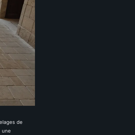
relages de
z une