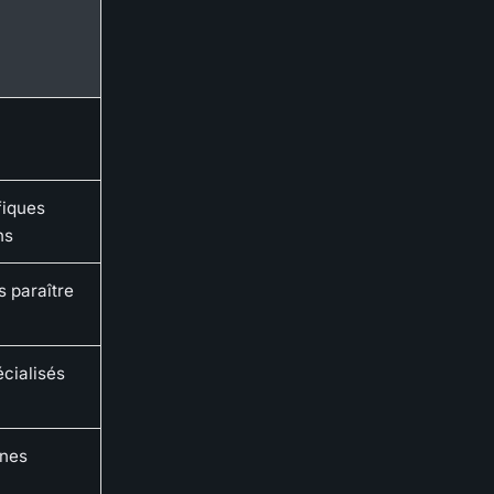
fiques
ns
s paraître
écialisés
ines