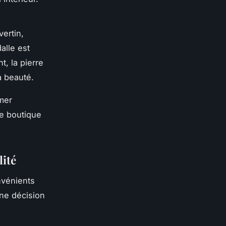
vertin,
alle est
, la pierre
a beauté.
rmer
ne boutique
lité
nvénients
une décision