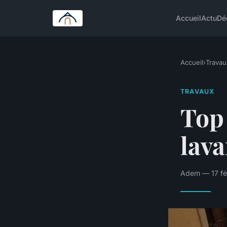
Accueil
Actu
Dé
Accueil
›
Travau
TRAVAUX
Top 
lava
Adem — 17 fév