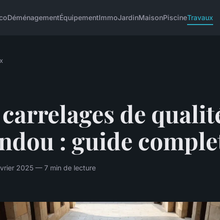
co
Déménagement
Équipement
Immo
Jardin
Maison
Piscine
Travaux
x
carrelages de qualit
ndou : guide comple
rier 2025 — 7 min de lecture