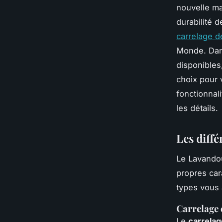
nouvelle mai
durabilité 
carrelage d
Monde. Dans
disponibles
choix pour 
fonctionnal
les détails.
Les diff
Le Lavandou
propres car
types vous a
Carrelage
Le
carrela