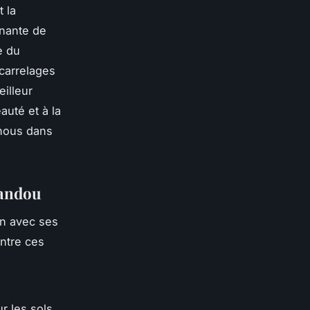
t la
nnante de
e du
 carrelages
eilleur
uté et à la
-nous dans
vandou
un avec ses
ntre ces
r les sols