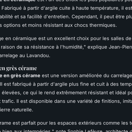
 Fabriqué à partir d'argile cuite à haute température, il e
bilité et sa facilité d'entretien. Cependant, il peut être pl
s options et moins résistant aux chocs thermiques.
ge en céramique est un excellent choix pour les salles de 
 raison de sa résistance à l'humidité,"
explique Jean-Pierr
arrelage au Lavandou.
en grès cérame
ge en grès cérame
est une version améliorée du carrelag
l est fabriqué à partir d'argile plus fine et cuit à des tem
 élevées, ce qui le rend extrêmement résistant et idéal p
 trafic. Il est disponible dans une variété de finitions, im
ierre naturelle.
rame est parfait pour les espaces extérieurs comme les t
te bien aux intempéries,"
note Sophie Lefèvre, architecte d'