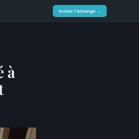
Invitez l'échange →
é à
t