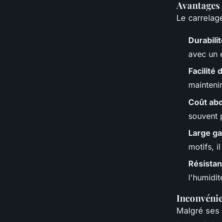
Avantages 
Le carrelag
Durabili
avec un 
Facilité 
maintenir
Coût ab
souvent 
Large g
motifs, i
Résistan
l'humidi
Inconvénie
Malgré ses 