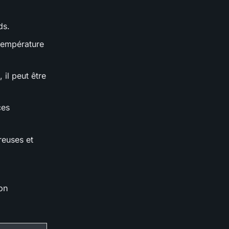
ds.
température
il peut être
ces
reuses et
on