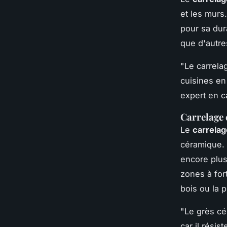
et les murs.
pour sa dura
que d'autre
"Le carrela
cuisines en
expert en c
Carrelage 
Le
carrela
céramique. I
encore plus
zones à fort
bois ou la p
"Le grès cé
car il résis